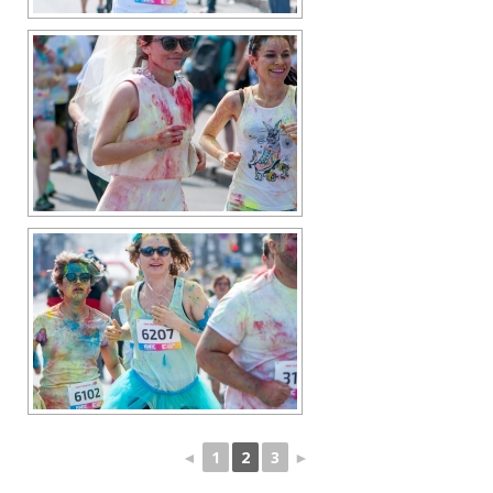
◄
1
2
3
►