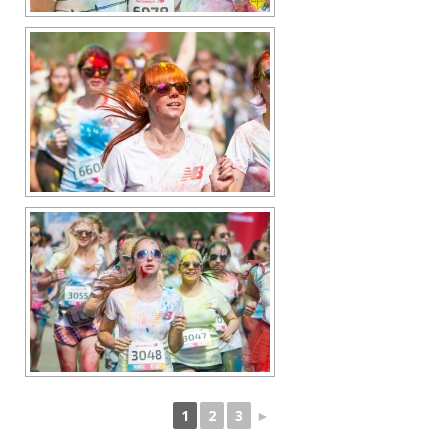
1
2
3
►