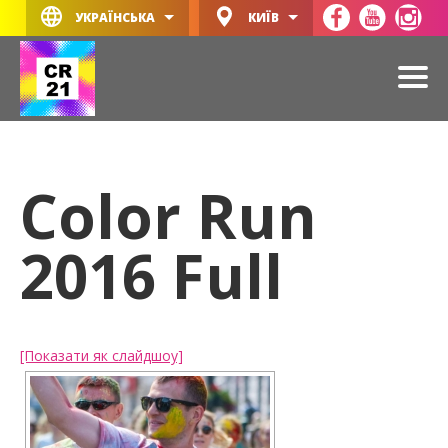
УКРАЇНСЬКА
КИЇВ
Color Run
2016 Full
[Показати як слайдшоу]